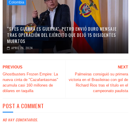
Colombia
“SI ES GUERRA ES GUERRA”: PETRO ENVIÓ DURO MENSAJE
TRAS OPERACIÓN DEL EJÉRCITO QUE DEJÓ 15 DISIDENTES
MUERTOS
APRIL 26, 2024
PREVIOUS
NEXT
Ghostbusters Frozen Empire: La
Palmeiras consiguió su primera
nueva cinta de "Cazafantasmas"
victoria en el Brasileirao con gol de
acumula casi 160 millones de
Richard Rios tras el título en el
dólares en taquilla
campeonato paulista
POST A COMMENT
NO HAY COMENTARIOS.