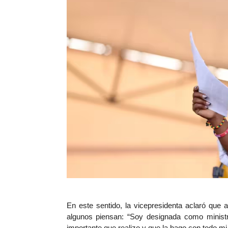
En este sentido,
la vicepresidenta aclaró que
algunos piensan
: “Soy designada como ministr
importante que realizo y que la hago con todo m