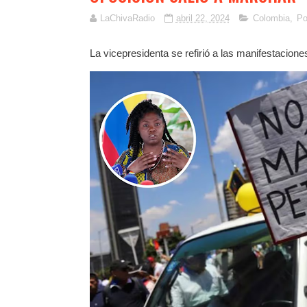
LaChivaRadio
abril 22, 2024
Colombia
,
Po
La vicepresidenta se refirió a las manifestacion