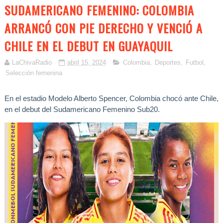
SUDAMERICANO FEMENINO: COLOMBIA
ARRANCÓ CON PIE DERECHO Y VENCIÓ A
CHILE EN EL DEBUT EN GUAYAQUIL
LaChivaRadio
abril 15, 2024
Colombia
,
Deportes
,
Futbol
,
Selección femenina
En el estadio Modelo Alberto Spencer, Colombia chocó ante Chile,
en el debut del Sudamericano Femenino Sub20.