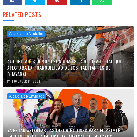
RELATED POSTS
Alcaldía de Medellín
AUTORIDADES DEMOLIERON UNA ESTRUCTURA ILEGAL QUE
AFECTABA LA TRANQUILIDAD DE LOS HABITANTES DE
GUAYABAL
NOVEMBER 11, 2024
Alcaldia de Envigado
YA ESTÁN ABIERTAS LAS INSCRIPCIONES PARA EL PRIMER
ENCUENTRO DE LA INDUSTRIA MUSICAL DE ENVIGADO