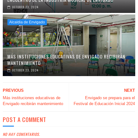
OCTOBER 23, 2024
Alcaldia de Envigado
MÁS INSTITUCIONES EDUCATIVAS DE ENVIGADO RECIBIRÁN
MANTENIMIENTO
OCTOBER 23, 2024
PREVIOUS
NEXT
Más instituciones educativas de
Envigado se prepara para el
Envigado recibirán mantenimiento
Festival de Educación Inicial 2024
POST A COMMENT
NO HAY COMENTARIOS.