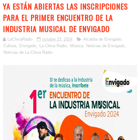
YA ESTÁN ABIERTAS LAS INSCRIPCIONES
PARA EL PRIMER ENCUENTRO DE LA
INDUSTRIA MUSICAL DE ENVIGADO
LaChivaRadio
octubre 23, 2024
Alcaldia de Envigado
,
Cultura
,
Envigado
,
La Chiva Radio
,
Música
,
Noticias de Envigado
,
Noticias de La Chiva Radio