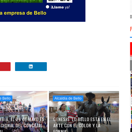
D
e Bello
Alcaldia de Bello
BIA, EL 24 DE MAYO ES
GENESIS 'LO BELLO ESTÁ EN EL
ACIONAL DEL CONCEJAL
ARTE CON EL COLOR Y LA
AL
FORMA'.