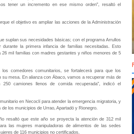
s tener un incremento en ese mismo orden”, resaltó el
que el objetivo es ampliar las acciones de la Administración
ue suplan sus necesidades básicas; con el programa Arrullos
 durante la primera infancia de familias necesitadas. Esto
 a 26 mil familias con madres gestantes y niños menores de 5
a los comedores comunitarios, se fortalecerá para que los
en su mesa. En alianza con Ábaco, vamos a recuperar más de
n 250 camiones llenos de comida recuperada”, indicó el
unitario en Necoclí para atender la emergencia migratoria, y
s de los municipios de Urrao, Apartadó y Rionegro.
eño resaltó que este año se proyecta la atención de 312 mil
 para las mujeres manipuladoras de alimentos de las sedes
jeres de 116 municipios no certificados.