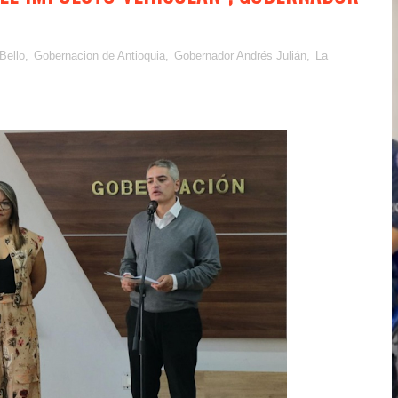
Bello
,
Gobernacion de Antioquia
,
Gobernador Andrés Julián
,
La