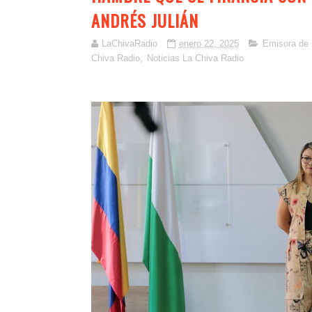
ANDRÉS JULIÁN
LaChivaRadio
enero 22, 2025
Emisora de 
Chiva Radio
,
Noticias La Chiva Radio