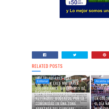
RELATED POSTS
EDITORIAL/ TRES DÍAS.
Editorial
Alcaldía d
TREINTA Y TRES MILITARES
COLOMBIANOS, DEFENSORES DE
LA PATRIA ESTUVIERON
RETENIDOS, RODEADOS POR LA
EN COLOM
COMUNIDAD EN UNA ZONA
EL DÍA N
APARTADA DEL GUAVIARE.
MUNICIP