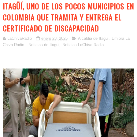
ITAGÜÍ, UNO DE LOS POCOS MUNICIPIOS EN
COLOMBIA QUE TRAMITA Y ENTREGA EL
CERTIFICADO DE DISCAPACIDAD
LaChivaRadio
enero 23, 2025
Alcaldia de Itagui
,
Emiora La
Chiva Radio.
,
Noticias de Itagui
,
Noticias LaChiva Radio