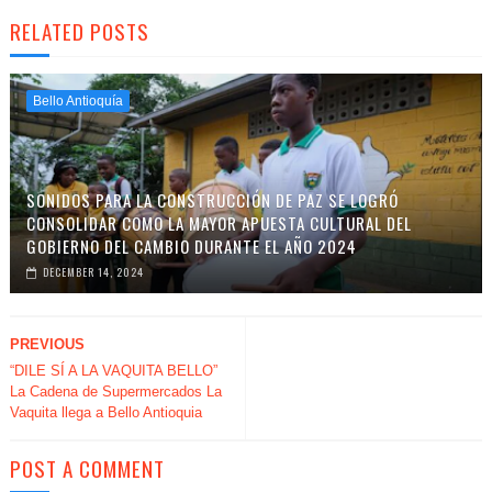
RELATED POSTS
Bello Antioquía
SONIDOS PARA LA CONSTRUCCIÓN DE PAZ SE LOGRÓ
CONSOLIDAR COMO LA MAYOR APUESTA CULTURAL DEL
GOBIERNO DEL CAMBIO DURANTE EL AÑO 2024
DECEMBER 14, 2024
PREVIOUS
“DILE SÍ A LA VAQUITA BELLO”
La Cadena de Supermercados La
Vaquita llega a Bello Antioquia
POST A COMMENT