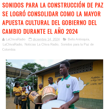
SONIDOS PARA LA CONSTRUCCIÓN DE PAZ
SE LOGRÓ CONSOLIDAR COMO LA MAYOR
APUESTA CULTURAL DEL GOBIERNO DEL
CAMBIO DURANTE EL AÑO 2024
LaChivaRadio
diciembre 14, 2024
Bello Antioquía
,
LaChivaRadio
,
Noticias La Chiva Radio
,
Sonidos para la Paz de
Colombia